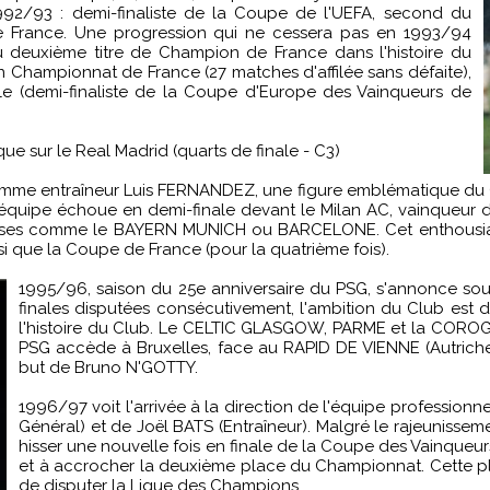
1992/93 : demi-finaliste de la Coupe de l'UEFA, second du
 France. Une progression qui ne cessera pas en 1993/94
u deuxième titre de Champion de France dans l'histoire du
en Championnat de France (27 matches d'affilée sans défaite),
ale (demi-finaliste de la Coupe d'Europe des Vainqueurs de
que sur le Real Madrid (quarts de finale - C3)
omme entraîneur Luis FERNANDEZ, une figure emblématique du Cl
équipe échoue en demi-finale devant le Milan AC, vainqueur de 
ieuses comme le BAYERN MUNICH ou BARCELONE. Cet enthousia
i que la Coupe de France (pour la quatrième fois).
1995/96, saison du 25e anniversaire du PSG, s'annonce sou
finales disputées consécutivement, l'ambition du Club est
l'histoire du Club. Le CELTIC GLASGOW, PARME et la COROGNE 
PSG accède à Bruxelles, face au RAPID DE VIENNE (Autrich
but de Bruno N'GOTTY.
1996/97 voit l'arrivée à la direction de l'équipe profess
Général) et de Joël BATS (Entraîneur). Malgré le rajeunissem
hisser une nouvelle fois en finale de la Coupe des Vainq
et à accrocher la deuxième place du Championnat. Cette p
de disputer la Ligue des Champions.