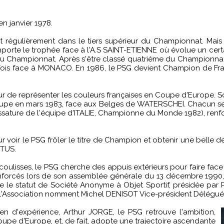
n janvier 1978.
ant régulièrement dans le tiers supérieur du Championnat. Mais
remporte le trophée face à l'A.S SAINT-ETIENNE où évolue un certain
du Championnat. Après s'être classé quatrième du Championnat 
fois face à MONACO. En 1986, le PSG devient Champion de Fra
 de représenter les couleurs françaises en Coupe d'Europe. Son 
upe en mars 1983, face aux Belges de WATERSCHEI. Chacun se r
sature de l'équipe d'ITALIE, Championne du Monde 1982), renfo
ur voir le PSG frôler le titre de Champion et obtenir une belle
NTUS.
ulisses, le PSG cherche des appuis extérieurs pour faire face à
renforcés lors de son assemblée générale du 13 décembre 1990,
e le statut de Société Anonyme à Objet Sportif, présidée p
t l'Association nomment Michel DENISOT Vice-président Délégué d
en d'expérience, Arthur JORGE, le PSG retrouve l'ambition,
upe d'Europe, et, de fait, adopte une trajectoire ascendante