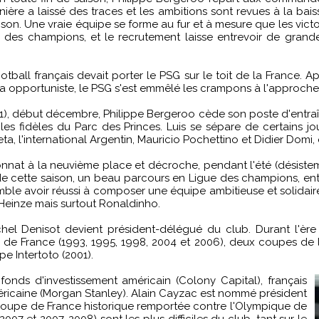
nière a laissé des traces et les ambitions sont revues à la bai
n. Une vraie équipe se forme au fur et à mesure que les victoir
e des champions, et le recrutement laisse entrevoir de grand
otball français devait porter le PSG sur le toit de la France. 
ka opportuniste, le PSG s'est emmêlé les crampons à l'approche d
1), début décembre, Philippe Bergeroo cède son poste d'entraîne
s fidèles du Parc des Princes. Luis se sépare de certains joue
ta, l'international Argentin, Mauricio Pochettino et Didier Domi,
ionnat à la neuvième place et décroche, pendant l'été (désiste
 de cette saison, un beau parcours en Ligue des champions, en
mble avoir réussi à composer une équipe ambitieuse et solidai
 Heinze mais surtout Ronaldinho.
chel Denisot devient président-délégué du club. Durant l'ère
de France (1993, 1995, 1998, 2004 et 2006), deux coupes de 
 Intertoto (2001).
onds d'investissement américain (Colony Capital), français
méricaine (Morgan Stanley). Alain Cayzac est nommé président
 Coupe de France historique remportée contre l'Olympique de
2007 et 2007-2008) sont les plus difficiles du club, tant sur le