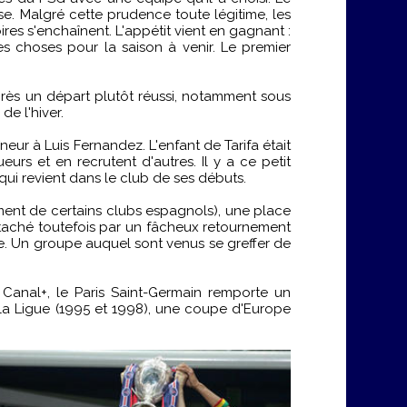
sse. Malgré cette prudence toute légitime, les
es s'enchaînent. L'appétit vient en gagnant :
es choses pour la saison à venir. Le premier
Après un départ plutôt réussi, notamment sous
e l'hiver.
ur à Luis Fernandez. L'enfant de Tarifa était
urs et en recrutent d'autres. Il y a ce petit
 qui revient dans le club de ses débuts.
ment de certains clubs espagnols), une place
taché toutefois par un fâcheux retournement
re. Un groupe auquel sont venus se greffer de
 Canal+, le Paris Saint-Germain remporte un
la Ligue (1995 et 1998), une coupe d'Europe