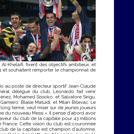
l-Khelaïfi, fixent des objectifs ambitieux, et
011 et souhaitent remporter le championnat de
 au poste de directeur sportif. Jean-Claude
éral délégué du club. Leonardo fait venir
Ménez, Mohamed Sissoko, et Salvatore Sirigu.
ameiro, Blaise Matuidi, et Milan Biševac. Le
long terme, veut miser sur de jeunes joueurs
che du nouveau Messi ». Il pense d'abord avoir
aveur du club de la capitale pour 43 millions
e France. Cette vision du club est couronnée
e club de la capitale est champion d'automne.