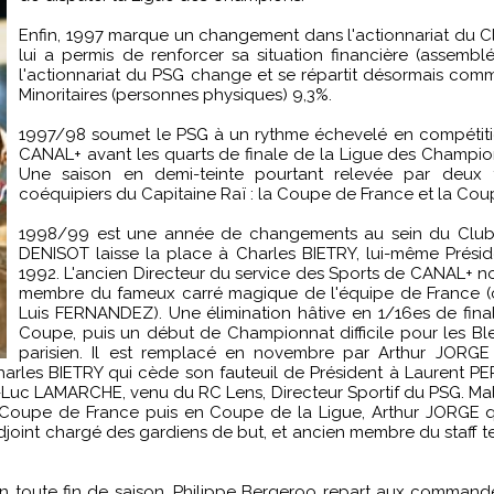
Enfin, 1997 marque un changement dans l'actionnariat du Cl
lui a permis de renforcer sa situation financière (assemblé
l'actionnariat du PSG change et se répartit désormais com
Minoritaires (personnes physiques) 9,3%.
1997/98 soumet le PSG à un rythme échevelé en compétition
CANAL+ avant les quarts de finale de la Ligue des Champions
Une saison en demi-teinte pourtant relevée par deux 
coéquipiers du Capitaine Raï : la Coupe de France et la Cou
1998/99 est une année de changements au sein du Club :
DENISOT laisse la place à Charles BIETRY, lui-même Prési
1992. L'ancien Directeur du service des Sports de CANAL+ no
membre du fameux carré magique de l'équipe de France (
Luis FERNANDEZ). Une élimination hâtive en 1/16es de fin
Coupe, puis un début de Championnat difficile pour les Bl
parisien. Il est remplacé en novembre par Arthur JORG
Charles BIETRY qui cède son fauteuil de Président à Laurent P
uc LAMARCHE, venu du RC Lens, Directeur Sportif du PSG. Malgr
n Coupe de France puis en Coupe de la Ligue, Arthur JORGE qu
djoint chargé des gardiens de but, et ancien membre du staff
en toute fin de saison, Philippe Bergeroo repart aux command