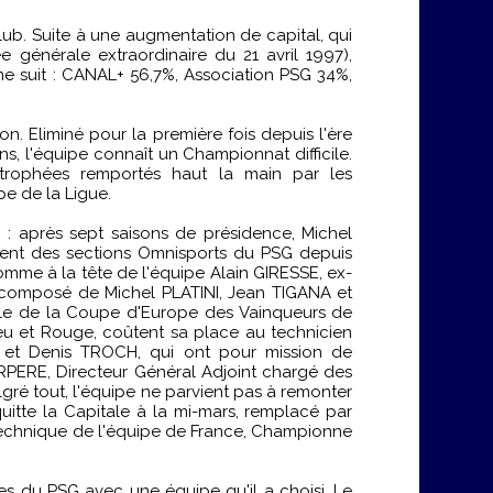
ub. Suite à une augmentation de capital, qui
e générale extraordinaire du 21 avril 1997),
me suit : CANAL+ 56,7%, Association PSG 34%,
. Eliminé pour la première fois depuis l'ère
, l'équipe connaît un Championnat difficile.
trophées remportés haut la main par les
pe de la Ligue.
 après sept saisons de présidence, Michel
dent des sections Omnisports du PSG depuis
mme à la tête de l'équipe Alain GIRESSE, ex-
composé de Michel PLATINI, Jean TIGANA et
ale de la Coupe d'Europe des Vainqueurs de
eu et Rouge, coûtent sa place au technicien
E et Denis TROCH, qui ont pour mission de
ERPERE, Directeur Général Adjoint chargé des
é tout, l'équipe ne parvient pas à remonter
itte la Capitale à la mi-mars, remplacé par
 technique de l'équipe de France, Championne
es du PSG avec une équipe qu'il a choisi. Le