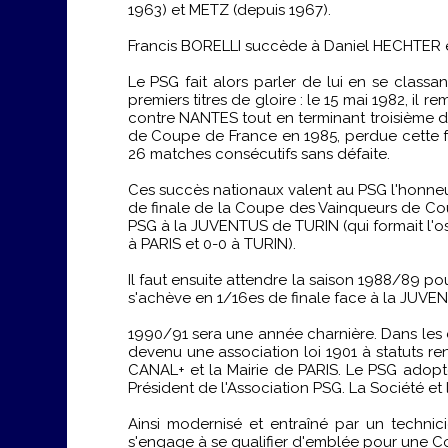
1963) et METZ (depuis 1967).
Francis BORELLI succède à Daniel HECHTER e
Le PSG fait alors parler de lui en se class
premiers titres de gloire : le 15 mai 1982, il 
contre NANTES tout en terminant troisième 
de Coupe de France en 1985, perdue cette 
26 matches consécutifs sans défaite.
Ces succès nationaux valent au PSG l'honneur
de finale de la Coupe des Vainqueurs de Co
PSG à la JUVENTUS de TURIN (qui formait l'os
à PARIS et 0-0 à TURIN).
Il faut ensuite attendre la saison 1988/89 po
s'achève en 1/16es de finale face à la JUVE
1990/91 sera une année charnière. Dans les co
devenu une association loi 1901 à statuts 
CANAL+ et la Mairie de PARIS. Le PSG adopt
Président de l'Association PSG. La Société e
Ainsi modernisé et entraîné par un technici
s'engage à se qualifier d'emblée pour une Co