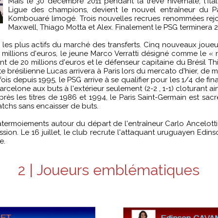
Mais le 30 décembre 2011 pendant la trêve hivernale, l'Ita
Ligue des champions, devient le nouvel entraîneur du P
Kombouaré limogé. Trois nouvelles recrues renommées rejo
Maxwell, Thiago Motta et Alex. Finalement le PSG terminera 2e
bs les plus actifs du marché des transferts. Cinq nouveaux joue
31 millions d'euros, le jeune Marco Verratti désigné comme le 
nt de 20 millions d'euros et le défenseur capitaine du Brésil 
ite brésilienne Lucas arrivera à Paris lors du mercato d'hier,
e fois depuis 1995, le PSG arrive à se qualifier pour les 1/4 d
arcelone aux buts à l'extérieur seulement (2-2 , 1-1) cloturant a
 après les titres de 1986 et 1994, le Paris Saint-Germain est 
atchs sans encaisser de buts.
atermoiements autour du départ de l'entraîneur Carlo Ancelott
on. Le 16 juillet, le club recrute l'attaquant uruguayen Edin
e.
2 | Joueurs emblématiques