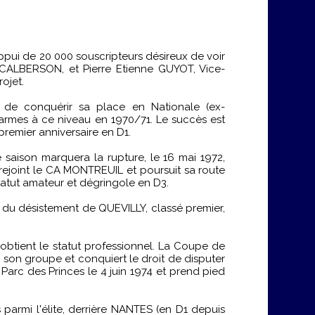
appui de 20 000 souscripteurs désireux de voir
CALBERSON, et Pierre Etienne GUYOT, Vice-
ojet.
 de conquérir sa place en Nationale (ex-
 armes à ce niveau en 1970/71. Le succès est
premier anniversaire en D1.
 saison marquera la rupture, le 16 mai 1972,
 rejoint le CA MONTREUIL et poursuit sa route
tatut amateur et dégringole en D3.
 du désistement de QUEVILLY, classé premier,
btient le statut professionnel. La Coupe de
e son groupe et conquiert le droit de disputer
Parc des Princes le 4 juin 1974 et prend pied
 parmi l'élite, derrière NANTES (en D1 depuis