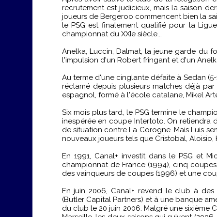
recrutement est judicieux, mais la saison der
joueurs de Bergeroo commencent bien la saiso
le PSG est finalement qualifié pour la Ligu
championnat du XXIe siècle...
Anelka, Luccin, Dalmat, la jeune garde du fo
l'impulsion d'un Robert fringant et d'un Anel
Au terme d'une cinglante défaite à Sedan (5-
réclamé depuis plusieurs matches déjà par le
espagnol, formé à l'école catalane, Mikel Arte
Six mois plus tard, le PSG termine le champ
inespérée en coupe Intertoto. On retiendra
de situation contre La Corogne. Mais Luis se
nouveaux joueurs tels que Cristobal, Aloisio,
En 1991, Canal+ investit dans le PSG et Mi
championnat de France (1994), cinq coupes 
des vainqueurs de coupes (1996) et une coupe
En juin 2006, Canal+ revend le club à des f
(Butler Capital Partners) et à une banque a
du club le 20 juin 2006. Malgré une sixième
Marseille, les deux saisons qui suivent (2006-