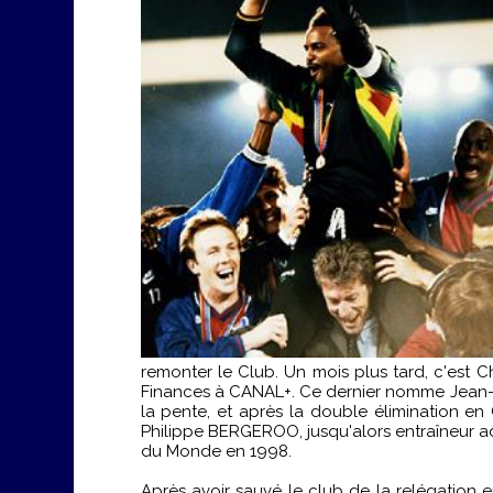
remonter le Club. Un mois plus tard, c'est 
Finances à CANAL+. Ce dernier nomme Jean-L
la pente, et après la double élimination e
Philippe BERGEROO, jusqu'alors entraîneur a
du Monde en 1998.
Après avoir sauvé le club de la relégation 