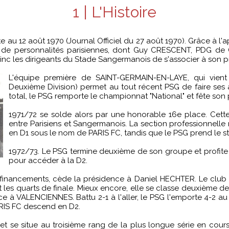
1 | L'Histoire
 au 12 août 1970 (Journal Officiel du 27 août 1970). Grâce à l'
e de personnalités parisiennes, dont Guy CRESCENT, PDG de 
c les dirigeants du Stade Sangermanois de s'associer à son pr
L'équipe première de SAINT-GERMAIN-EN-LAYE, qui vient
Deuxième Division) permet au tout récent PSG de faire ses
total, le PSG remporte le championnat "National" et fête son 
1971/72 se solde alors par une honorable 16e place. Cette
entre Parisiens et Sangermanois. La section professionnelle
en D1 sous le nom de PARIS FC, tandis que le PSG prend le s
1972/73. Le PSG termine deuxième de son groupe et profite
pour accéder à la D2.
 financements, cède la présidence à Daniel HECHTER. Le club o
t les quarts de finale. Mieux encore, elle se classe deuxième d
à VALENCIENNES. Battu 2-1 à l'aller, le PSG l'emporte 4-2 au 
ARIS FC descend en D2.
et se situe au troisième rang de la plus longue série en cours