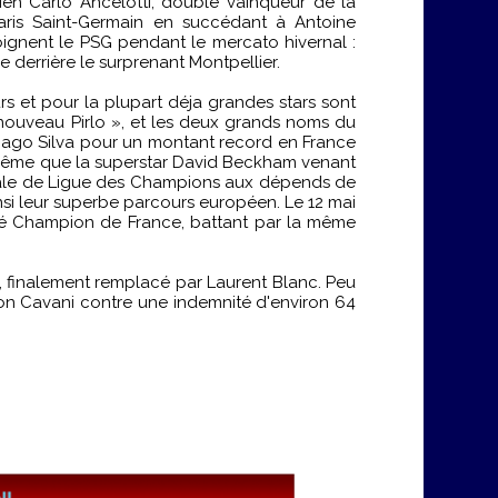
lien Carlo Ancelotti, double vainqueur de la
aris Saint-Germain en succédant à Antoine
ignent le PSG pendant le mercato hivernal :
 derrière le surprenant Montpellier.
urs et pour la plupart déja grandes stars sont
« nouveau Pirlo », et les deux grands noms du
Thiago Silva pour un montant record en France
 de même que la superstar David Beckham venant
e finale de Ligue des Champions aux dépends de
insi leur superbe parcours européen. Le 12 mai
sacré Champion de France, battant par la même
i, finalement remplacé par Laurent Blanc. Peu
son Cavani contre une indemnité d'environ 64