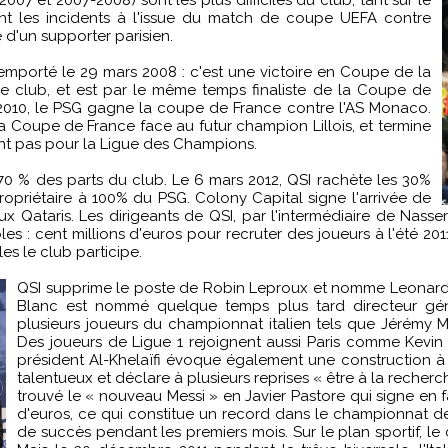
ent les incidents à l'issue du match de coupe UEFA contre
 d'un supporter parisien.
 remporté le 29 mars 2008 : c'est une victoire en Coupe de la
le club, et est par le même temps finaliste de la Coupe de
 2010, le PSG gagne la coupe de France contre l'AS Monaco.
 la Coupe de France face au futur champion Lillois, et termine
nt pas pour la Ligue des Champions.
 70 % des parts du club. Le 6 mars 2012, QSI rachète les 30%
ropriétaire à 100% du PSG. Colony Capital signe l'arrivée de
ataris. Les dirigeants de QSI, par l'intermédiaire de Nasser A
s : cent millions d'euros pour recruter des joueurs à l'été 2
es le club participe.
QSI supprime le poste de Robin Leproux et nomme Leonardo
Blanc est nommé quelque temps plus tard directeur gén
plusieurs joueurs du championnat italien tels que Jérémy 
Des joueurs de Ligue 1 rejoignent aussi Paris comme Kevin G
président Al-Khelaïfi évoque également une construction à 
talentueux et déclare à plusieurs reprises « être à la recher
trouvé le « nouveau Messi » en Javier Pastore qui signe en f
d'euros, ce qui constitue un record dans le championnat d
de succès pendant les premiers mois. Sur le plan sportif, l